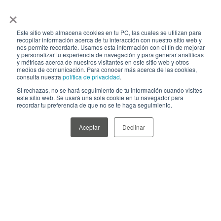
×
Este sitio web almacena cookies en tu PC, las cuales se utilizan para
recopilar información acerca de tu interacción con nuestro sitio web y
nos permite recordarte. Usamos esta información con el fin de mejorar
y personalizar tu experiencia de navegación y para generar analíticas
y métricas acerca de nuestros visitantes en este sitio web y otros
medios de comunicación. Para conocer más acerca de las cookies,
Nuestras soluciones se adaptan
consulta nuestra
política de privacidad
.
Si rechazas, no se hará seguimiento de tu información cuando visites
100% a tus necesidades.
este sitio web. Se usará una sola cookie en tu navegador para
recordar tu preferencia de que no se te haga seguimiento.
Contactate para conocer
Aceptar
Declinar
nuestra oferta de servicio.
DEJANOS TU CONSULTA
Nombre
*