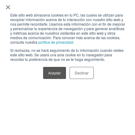
×
Este sitio web almacena cookies en tu PC, las cuales se utilizan para
recopilar información acerca de tu interacción con nuestro sitio web y
nos permite recordarte. Usamos esta información con el fin de mejorar
y personalizar tu experiencia de navegación y para generar analíticas
y métricas acerca de nuestros visitantes en este sitio web y otros
medios de comunicación. Para conocer más acerca de las cookies,
consulta nuestra
política de privacidad
.
Si rechazas, no se hará seguimiento de tu información cuando visites
este sitio web. Se usará una sola cookie en tu navegador para
Nuestras soluciones se adaptan
recordar tu preferencia de que no se te haga seguimiento.
100% a tus necesidades.
Aceptar
Declinar
Contactate para conocer
nuestra oferta de servicio.
DEJANOS TU CONSULTA
Nombre
*